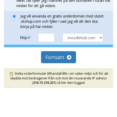
vilket fall fyller jag i namnet på den domänen i rutan här
nedan för att gå vidare.
Jag vill använda en gratis underdomän med slutet
.etchup.com och fyller i vad jag vill att den ska
börja på här nedan.
http://
Fortsätt
Detta orderformulär tillhandahålls i en säker miljö och för att
skydda mot bedrägerier från och mot din nuvarande IP adress
(
216.73.216.231
) så blir den loggad.