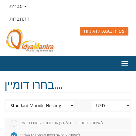
עברית
התחברות
צפייה בעגלת הקניות
Togg
navig
בחרו דומיין....
להשתמש בדומיין קיים ולעדכן את שרתי השמות בהתאם
Vidya Mantraלהשתמש בסאב דומיין מ