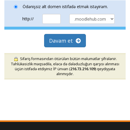
Ödənişsiz alt domen istifadə etmək istəyirəm.
http://
Davam et
Sifariş formasından ötürülən bütün məlumatlar şifrələnir.
Təhlükəsizlik məqsədilə, eləcə də dələduzluğun qarşısı alınması
üçün istifadə etdiyiniz İP ünvan (
216.73.216.109
) qeydiyyata
alınmışdır.