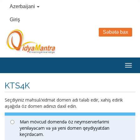
Azerbaijani
Giriş
Səbətə bax
Togg
navig
KTS4K
Seçdiyiniz məhsul/xidmət domen adı tələb edir, xahiş edirik
aşağıda öz domen adınızı daxil edin.
Mən mövcud domendə öz neymserverlərimi
yeniləyəcəm və ya yeni domen qeydiyyatdan
keçirdəcəm.