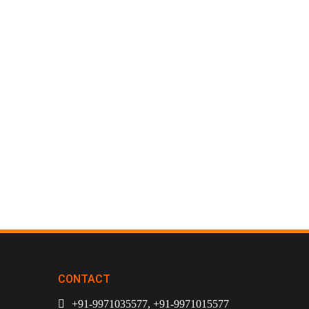
CONTACT
+91-9971035577, +91-9971015577