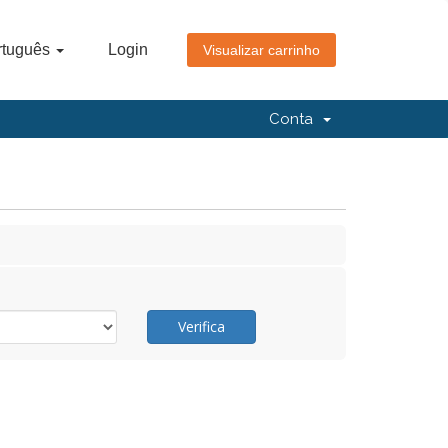
rtuguês
Login
Visualizar carrinho
Conta
Verifica