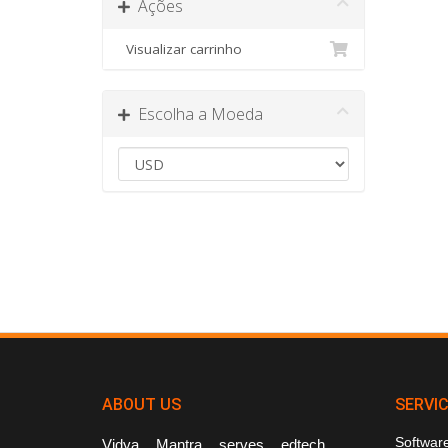
Ações
Visualizar carrinho
Escolha a Moeda
ABOUT US
SERVI
Softwar
Vidya Mantra serves edtech