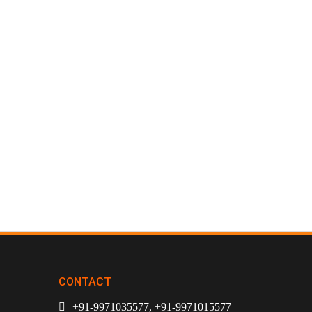
CONTACT
+91-9971035577, +91-9971015577