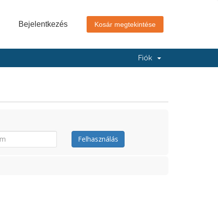
Bejelentkezés
Kosár megtekintése
Fiók
Felhasználás