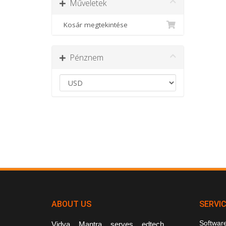
Műveletek
Kosár megtekintése
Pénznem
ABOUT US
SERVI
Softwar
Vidya Mantra serves edtech