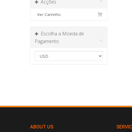
Acções
Ver Carrinho
Escolha a Moeda de
Pagamento
ABOUT US
SERVI